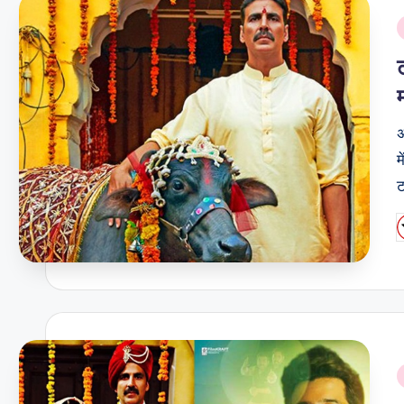
i
अ
म
P
b
i