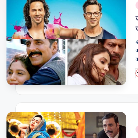
i
इ
क
P
b
i