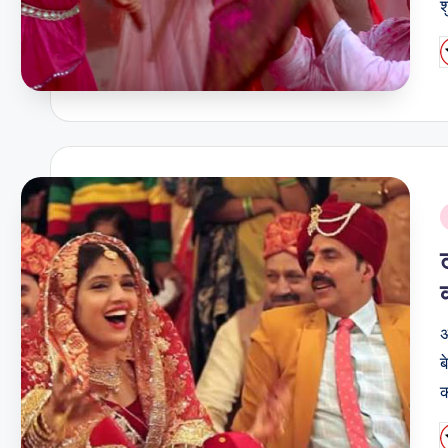
श
P
b
i
अ
ब
P