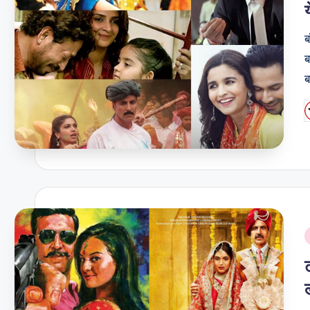
ब
ब
ब
P
b
i