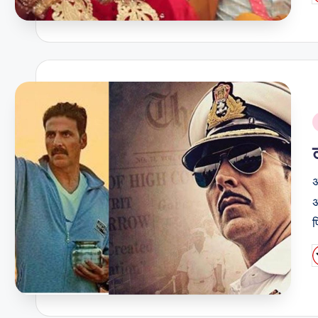
b
i
अ
अ
फ
P
b