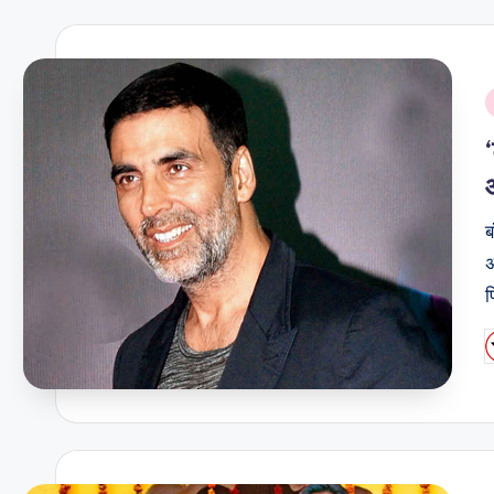
i
ब
अ
फ
P
b