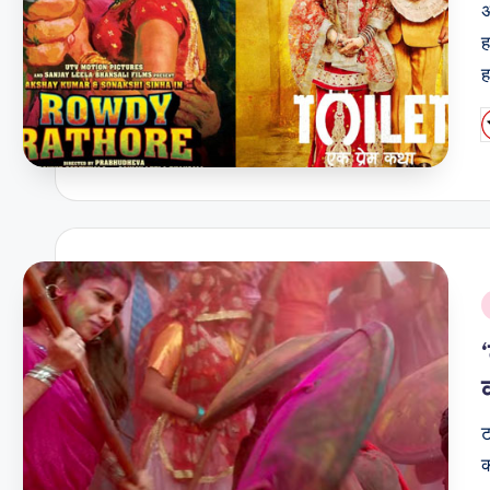
अ
ह
P
b
i
ट
क