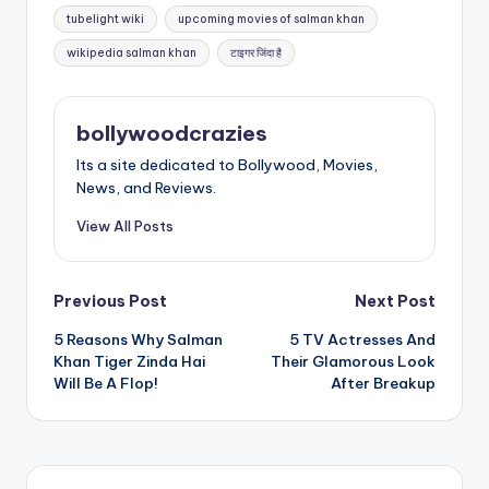
tubelight wiki
upcoming movies of salman khan
wikipedia salman khan
टाइगर जिंदा है
bollywoodcrazies
Its a site dedicated to Bollywood, Movies,
News, and Reviews.
View All Posts
Post
Previous Post
Next Post
5 Reasons Why Salman
5 TV Actresses And
navigation
Khan Tiger Zinda Hai
Their Glamorous Look
Will Be A Flop!
After Breakup