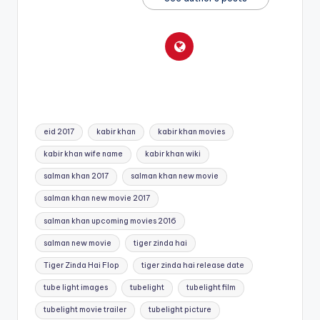
Tags:
eid 2017
kabir khan
kabir khan movies
kabir khan wife name
kabir khan wiki
salman khan 2017
salman khan new movie
salman khan new movie 2017
salman khan upcoming movies 2016
salman new movie
tiger zinda hai
Tiger Zinda Hai Flop
tiger zinda hai release date
tube light images
tubelight
tubelight film
tubelight movie trailer
tubelight picture