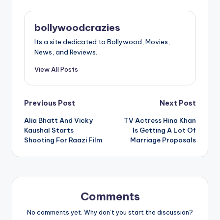
bollywoodcrazies
Its a site dedicated to Bollywood, Movies,
News, and Reviews.
View All Posts
Post
Previous Post
Next Post
Alia Bhatt And Vicky
TV Actress Hina Khan
navigation
Kaushal Starts
Is Getting A Lot Of
Shooting For Raazi Film
Marriage Proposals
Comments
No comments yet. Why don’t you start the discussion?