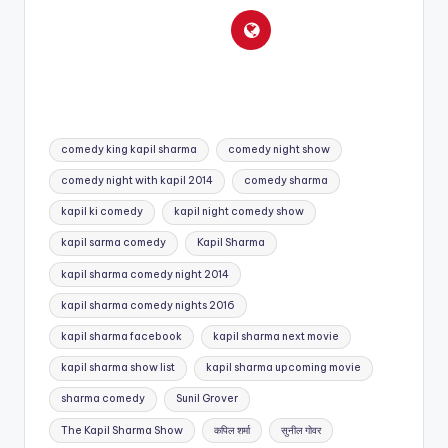
Tags:
comedy king kapil sharma
comedy night show
comedy night with kapil 2014
comedy sharma
kapil ki comedy
kapil night comedy show
kapil sarma comedy
Kapil Sharma
kapil sharma comedy night 2014
kapil sharma comedy nights 2016
kapil sharma facebook
kapil sharma next movie
kapil sharma show list
kapil sharma upcoming movie
sharma comedy
Sunil Grover
The Kapil Sharma Show
कपिल शर्मा
सुनील गोवर