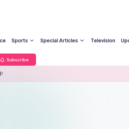
ice
Sports
Special Articles
Television
Up
Subscribe
ई!