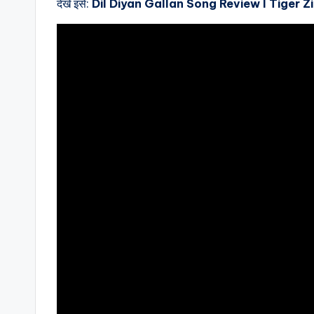
देखे इसे:
Dil Diyan Gallan Song Review l Tiger Z