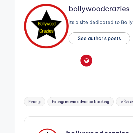
bollywoodcrazies
Its a site dedicated to Bol
See author's posts
Firangi
Firangi movie advance booking
कपिल शर्
Tags: